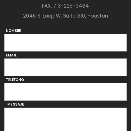
FAX: 713-225-3434
2646 S. Loop W, Suite 310, Houston
NOMBRE
EMAIL
TELÉFONO
MENSAJE