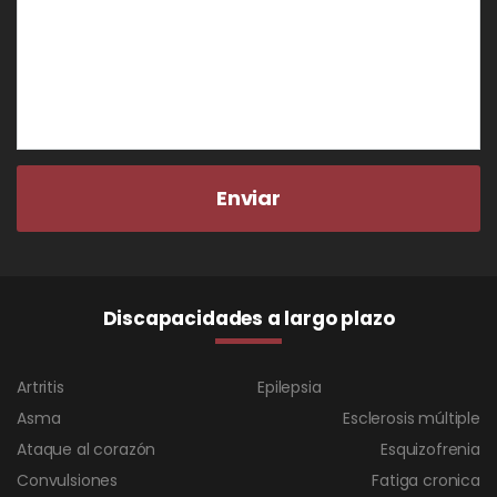
Discapacidades a largo plazo
Artritis
Epilepsia
Asma
Esclerosis múltiple
Ataque al corazón
Esquizofrenia
Convulsiones
Fatiga cronica